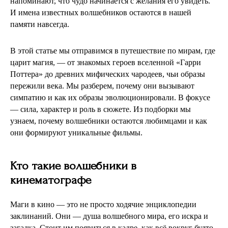
напоминают, что чудо начинается с желания его увидеть.
И имена известных волшебников остаются в нашей
памяти навсегда.
В этой статье мы отправимся в путешествие по мирам, где
царит магия, — от знакомых героев вселенной «Гарри
Поттера» до древних мифических чародеев, чьи образы
пережили века. Мы разберем, почему они вызывают
симпатию и как их образы эволюционировали. В фокусе
— сила, характер и роль в сюжете. Из подборки мы
узнаем, почему волшебники остаются любимцами и как
они формируют уникальные фильмы.
Кто такие волшебники в
кинематографе
Маги в кино — это не просто ходячие энциклопедии
заклинаний. Они — душа волшебного мира, его искра и
загадка. Стоит им появиться в кадре, как всё вокруг будто