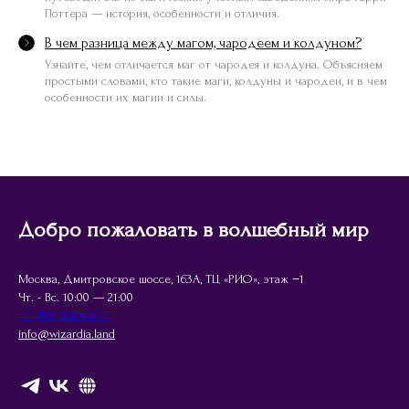
Поттера — история, особенности и отличия.
В чем разница между магом, чародеем и колдуном?
Узнайте, чем отличается маг от чародея и колдуна. Объясняем
простыми словами, кто такие маги, колдуны и чародеи, и в чем
особенности их магии и силы.
Добро пожаловать в волшебный мир
Москва, Дмитровское шоссе, 163А, ТЦ «РИО», этаж −1
Чт. - Вс. 10:00 — 21:00
+7 (495) 847-06-77
info@wizardia.land