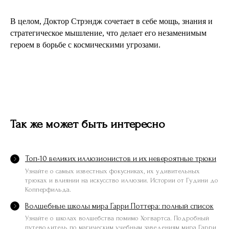
В целом, Доктор Стрэндж сочетает в себе мощь, знания и
стратегическое мышление, что делает его незаменимым
героем в борьбе с космическими угрозами.
Так же может быть интересно
Топ-10 великих иллюзионистов и их невероятные трюки
Узнайте о самых известных фокусниках, их удивительных
трюках и влиянии на искусство иллюзии. Истории от Гудини до
Копперфильда.
Волшебные школы мира Гарри Поттера: полный список
Узнайте о школах волшебства помимо Хогвартса. Подробный
путеводитель по магическим учебным заведениям мира Гарри