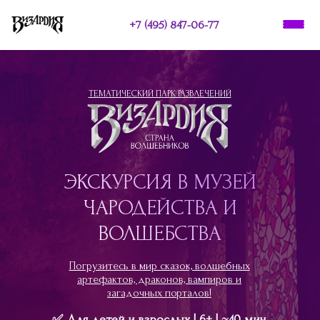
+7 (495) 847-06-77
ТЕМАТИЧЕСКИЙ ПАРК РАЗВЛЕЧЕНИЙ
О НАС
ЭКСКУРСИЯ В МУЗЕЙ
ПРАЗДНИКИ
ЧАРОДЕЙСТВА И
ВОЛШЕБСТВА
Погрузитесь в мир сказок, волшебных
артефактов, драконов, вампиров и
загадочных порталов!
✅ Для детей и взрослых | 6+ | ~40 мин.