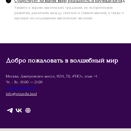
Существует ли магия: миф, реальность и научный взгляд
Узнайте о корнях магических традиций, их историческом
развитии, различиях между светлой и темной магией, а также о
научных исследованиях магических явлений.
Добро пожаловать в волшебный мир
Москва, Дмитровское шоссе, 163А, ТЦ «РИО», этаж −1
Чт. - Вс. 10:00 — 21:00
+7 (495) 847-06-77
info@wizardia.land