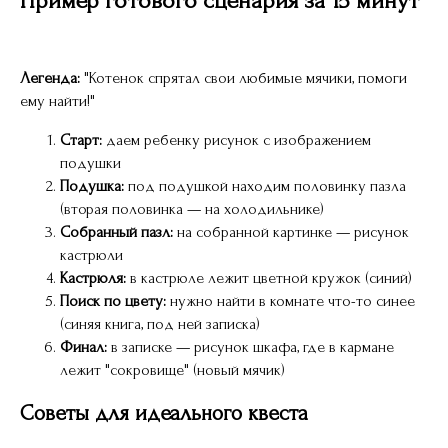
Пример готового сценария за 15 минут
Легенда:
"Котенок спрятал свои любимые мячики, помоги
ему найти!"
Старт:
даем ребенку рисунок с изображением
подушки
Подушка:
под подушкой находим половинку пазла
(вторая половинка — на холодильнике)
Собранный пазл:
на собранной картинке — рисунок
кастрюли
Кастрюля:
в кастрюле лежит цветной кружок (синий)
Поиск по цвету:
нужно найти в комнате что-то синее
(синяя книга, под ней записка)
Финал:
в записке — рисунок шкафа, где в кармане
лежит "сокровище" (новый мячик)
Советы для идеального квеста