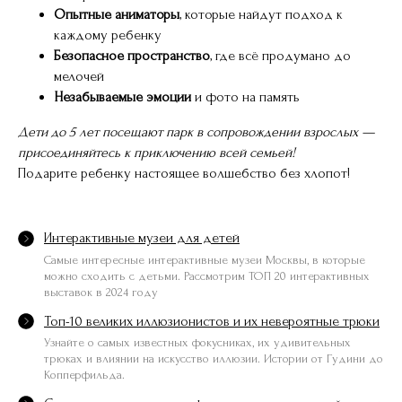
Опытные аниматоры
, которые найдут подход к
каждому ребенку
Безопасное пространство
, где всё продумано до
мелочей
Незабываемые эмоции
и фото на память
Дети до 5 лет посещают парк в сопровождении взрослых —
присоединяйтесь к приключению всей семьей!
Подарите ребенку настоящее волшебство без хлопот!
Интерактивные музеи для детей
Самые интересные интерактивные музеи Москвы, в которые
можно сходить с детьми. Рассмотрим ТОП 20 интерактивных
выставок в 2024 году
Топ-10 великих иллюзионистов и их невероятные трюки
Узнайте о самых известных фокусниках, их удивительных
трюках и влиянии на искусство иллюзии. Истории от Гудини до
Копперфильда.