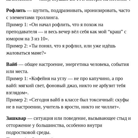
Рофлить
— шутить, поддразнивать, иронизировать, часто
с элементами троллинга.
Пример 1: «Он начал рофлить, что я похож на
преподавателя — и весь вечер вёл себя как мой “краш” с
юмором на 3 из 10».
Пример 2: «Ты понял, что я рофлил, или уже идёшь
жаловаться маме?»
Вайб
— общее настроение, энергетика человека, события
или места.
Пример 1: «Кофейня на углу — не про капучино, а про
вайб: мягкий свет, фоновый джаз, никто не арбузит тебя
взглядом».
Пример 2: «Сегодня вайб в классе был токсичный: скуфы
не в настроении, учитель в ярости, никто не чиллит».
Зашквар
— ситуация или поведение, вызывающее стыд и
отторжение у большинства, особенно внутри
подростковой среды.