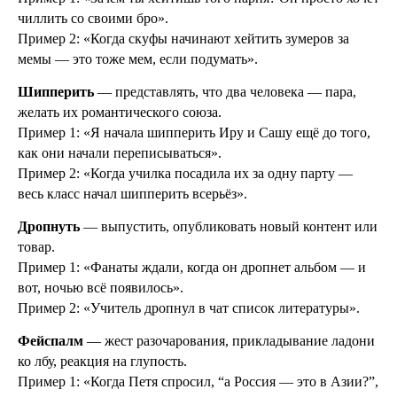
чиллить со своими бро».
Пример 2: «Когда скуфы начинают хейтить зумеров за
мемы — это тоже мем, если подумать».
Шипперить
— представлять, что два человека — пара,
желать их романтического союза.
Пример 1: «Я начала шипперить Иру и Сашу ещё до того,
как они начали переписываться».
Пример 2: «Когда училка посадила их за одну парту —
весь класс начал шипперить всерьёз».
Дропнуть
— выпустить, опубликовать новый контент или
товар.
Пример 1: «Фанаты ждали, когда он дропнет альбом — и
вот, ночью всё появилось».
Пример 2: «Учитель дропнул в чат список литературы».
Фейспалм
— жест разочарования, прикладывание ладони
ко лбу, реакция на глупость.
Пример 1: «Когда Петя спросил, “а Россия — это в Азии?”,