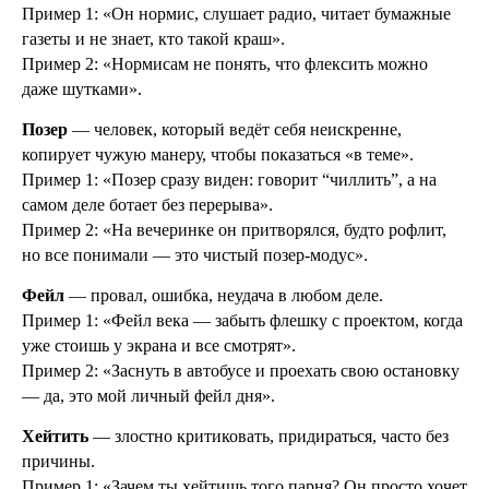
Пример 1: «Он нормис, слушает радио, читает бумажные
газеты и не знает, кто такой краш».
Пример 2: «Нормисам не понять, что флексить можно
даже шутками».
Позер
— человек, который ведёт себя неискренне,
копирует чужую манеру, чтобы показаться «в теме».
Пример 1: «Позер сразу виден: говорит “чиллить”, а на
самом деле ботает без перерыва».
Пример 2: «На вечеринке он притворялся, будто рофлит,
но все понимали — это чистый позер-модус».
Фейл
— провал, ошибка, неудача в любом деле.
Пример 1: «Фейл века — забыть флешку с проектом, когда
уже стоишь у экрана и все смотрят».
Пример 2: «Заснуть в автобусе и проехать свою остановку
— да, это мой личный фейл дня».
Хейтить
— злостно критиковать, придираться, часто без
причины.
Пример 1: «Зачем ты хейтишь того парня? Он просто хочет