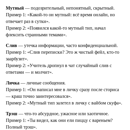
Мутный
— подозрительный, непонятный, скрытный.
Пример 1: «Какой-то он мутный: всё время онлайн, но
отвечает раз в сутки».
Пример 2: «Появился какой-то мутный тип, начал
флексить странными темами».
Слив
— утечка информации, часто конфиденциальной.
Пример 1: «Слив переписки? Это ж чистый фейл, кто-то
заарбузит».
Пример 2: «Учитель дропнул в чат случайный слив с
ответами — и молчит».
Личка
— личные сообщения.
Пример 1: «Он написал мне в личку сразу после сториса
— краш точно заинтересовался».
Пример 2: «Мутный тип залетел в личку с вайбом скуфа».
Трэш
— что-то абсурдное, ужасное или хаотичное.
Пример 1: «Ты видел, как они ели пиццу с вареньем?
Полный трэш».