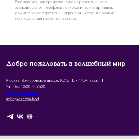
Разбираемся, как грамотно помочь ребёнку снизить
зависимость от телефона: психологические причины,
родительские стратегии, цифровой детокс и правила
использования гаджетов в семье.
Добро пожаловать в волшебный мир
Москва, Дмитровское шоссе, 163А, ТЦ «РИО», этаж −1
Чт. - Вс. 10:00 — 21:00
+7 (495) 847-06-77
info@wizardia.land