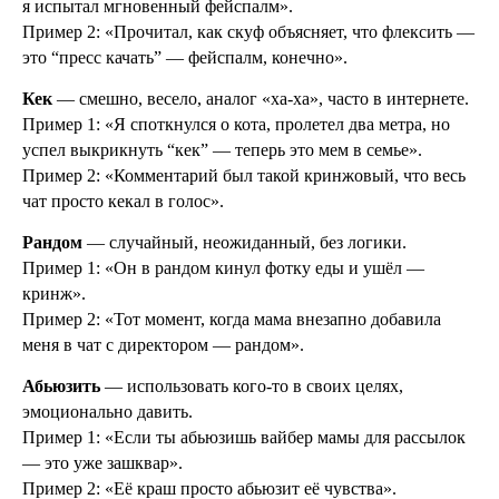
я испытал мгновенный фейспалм».
Пример 2: «Прочитал, как скуф объясняет, что флексить —
это “пресс качать” — фейспалм, конечно».
Кек
— смешно, весело, аналог «ха-ха», часто в интернете.
Пример 1: «Я споткнулся о кота, пролетел два метра, но
успел выкрикнуть “кек” — теперь это мем в семье».
Пример 2: «Комментарий был такой кринжовый, что весь
чат просто кекал в голос».
Рандом
— случайный, неожиданный, без логики.
Пример 1: «Он в рандом кинул фотку еды и ушёл —
кринж».
Пример 2: «Тот момент, когда мама внезапно добавила
меня в чат с директором — рандом».
Абьюзить
— использовать кого-то в своих целях,
эмоционально давить.
Пример 1: «Если ты абьюзишь вайбер мамы для рассылок
— это уже зашквар».
Пример 2: «Её краш просто абьюзит её чувства».