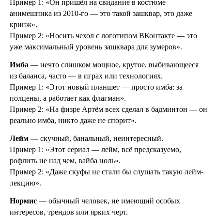
Пример 1: «Он пришёл на свидание в костюме
анимешника из 2010‑го — это такой зашквар, это даже
кринж».
Пример 2: «Носить чехол с логотипом ВКонтакте — это
уже максимальный уровень зашквара для зумеров».
Имба
— нечто слишком мощное, крутое, выбивающееся
из баланса, часто — в играх или технологиях.
Пример 1: «Этот новый планшет — просто имба: за
полцены, а работает как флагман».
Пример 2: «На физре Артём всех сделал в бадминтон — он
реально имба, никто даже не спорит».
Лейм
— скучный, банальный, неинтересный.
Пример 1: «Этот сериал — лейм, всё предсказуемо,
рофлить не над чем, вайба ноль».
Пример 2: «Даже скуфы не стали бы слушать такую лейм-
лекцию».
Нормис
— обычный человек, не имеющий особых
интересов, трендов или ярких черт.