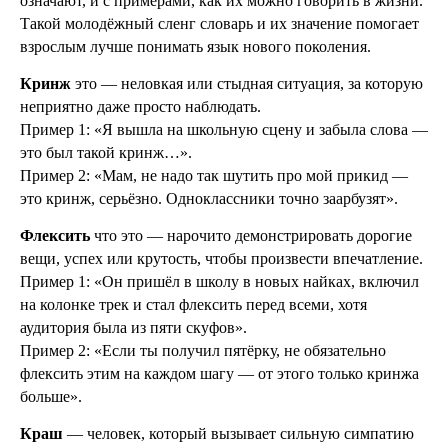
означают, и с примерами, как их можно говорить в жизни.
Такой молодёжный сленг словарь и их значение помогает
взрослым лучше понимать язык нового поколения.
Кринж
это — неловкая или стыдная ситуация, за которую
неприятно даже просто наблюдать.
Пример 1: «Я вышла на школьную сцену и забыла слова —
это был такой кринж…».
Пример 2: «Мам, не надо так шутить про мой прикид —
это кринж, серьёзно. Одноклассники точно заарбузят».
Флексить
что это — нарочито демонстрировать дорогие
вещи, успех или крутость, чтобы произвести впечатление.
Пример 1: «Он пришёл в школу в новых найках, включил
на колонке трек и стал флексить перед всеми, хотя
аудитория была из пяти скуфов».
Пример 2: «Если ты получил пятёрку, не обязательно
флексить этим на каждом шагу — от этого только кринжа
больше».
Краш
— человек, который вызывает сильную симпатию