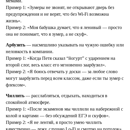
мемами.
Пример 1: «Зумеры не звонят, не открывают дверь без
предупреждения и не верят, что без Wi‑Fi возможна
жизнь».
Пример 2: «Моя бабушка думает, что я ленивый — просто
она не понимает, что я зумер, а не скуф».
Арбузить
— насмешливо указывать на чужую ошибку или
неловкость в компании.
Пример 1: «Когда Петя сказал “йогурт” с ударением на
второй слог, весь класс его мгновенно заарбузил».
Пример 2: «Я боюсь отвечать у доски — за любое слово
могут заарбузить перед всем классом, даже если ты зумер с
флексом».
Чиллить
— расслабляться, отдыхать, находиться в
спокойной атмосфере.
Пример 1: «После экзаменов мы чиллили на набережной с
колой и картами — без обсуждений ЕГЭ и скуфов».
Пример 2: «Я не лентяй, я просто умею чиллить
качественно — лежу, слушаю Lo‑Fi и смотрю на потолок».