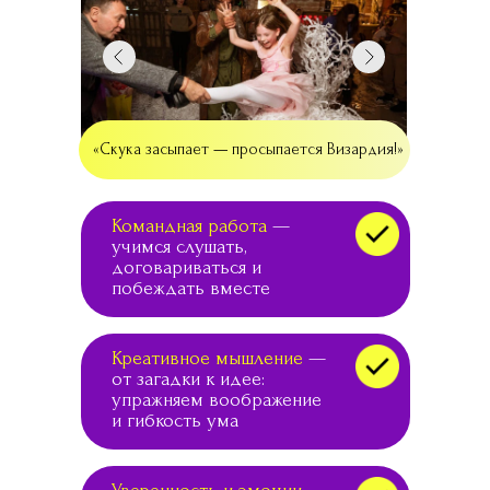
«Скука засыпает — просыпается Визардия!»
Командная работа
—
учимся слушать,
договариваться и
побеждать вместе
Креативное мышление
—
от загадки к идее:
упражняем воображение
и гибкость ума