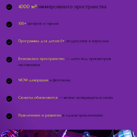
4000 м²
иммерсивного пространства
100+
актёров и героев
Программы для детей 6+
, подростков и взрослых
Безопасное пространство
— дети под присмотром
наставников
WOW-декорации
и фотозоны
Сюжеты обновляются
— можно возвращаться снова
Развлечение и развитие
в одном приключении