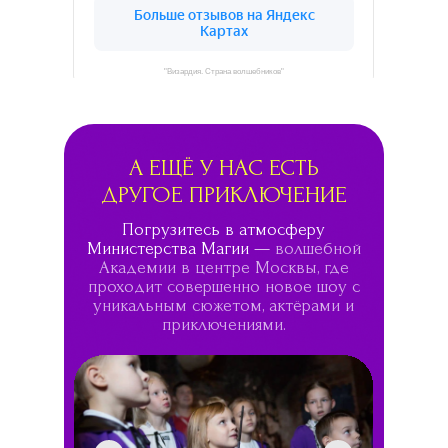
"Визардия. Страна волшебников"
А ЕЩЁ У НАС ЕСТЬ
ДРУГОЕ ПРИКЛЮЧЕНИЕ
Погрузитесь в атмосферу
Министерства Магии —
волшебной
Академии в центре Москвы, где
проходит совершенно новое шоу с
уникальным сюжетом, актёрами и
приключениями.