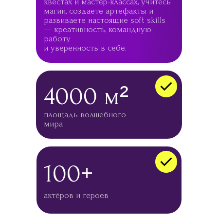
квестах и мастер-классах, учитесь
магии, создаёте артефакты и
развиваете настоящие soft skills
— креативность, командную
работу
и уверенность в себе.
4000 м²
площадь волшебного
мира
100+
актёров и героев